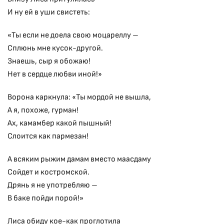
И ну ей в уши свистеть:
«Ты если не доела свою моцареллу –
Сплюнь мне кусок-другой.
Знаешь, сыр я обожаю!
Нет в сердце любви иной!»
Ворона каркнула: «Ты мордой не вышла,
А я, похоже, гурман!
Ах, камамбер какой пышный!
Слоится как пармезан!
А всяким рыжим дамам вместо маасдаму
Сойдет и костромской.
Дрянь я не употребляю –
В баке пойди порой!»
Лиса обиду кое-как проглотила