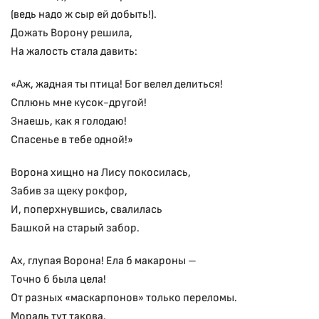
(ведь надо ж сыр ей добыть!).
Дожать Ворону решила,
На жалость стала давить:
«Аж, жадная ты птица! Бог велел делиться!
Сплюнь мне кусок-другой!
Знаешь, как я голодаю!
Спасенье в тебе одной!»
Ворона хищно на Лису покосилась,
Забив за щеку рокфор,
И, поперхнувшись, свалилась
Башкой на старый забор.
Ах, глупая Ворона! Ела б макароны –
Точно б была цела!
От разных «маскарпонов» только переломы.
Мораль тут такова.