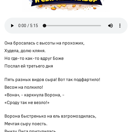
Она бросалась с высоты на прохожих,
Худела, долю кляня.
Но где-то как-то вдруг Боже
Послал ей третьего дня
Пять разных видов сыра! Вот так подфартило!
Весом на полкило!
«Вона», - каркнула Ворона, -
«Сроду так не везло!»
Ворона быстренько на ель взгромоздилась,
Мечтая сыру поесть.
Внизу Лиса притулилась