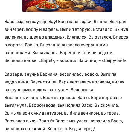
Васе выдали ваучер. Вау! Вася взял водки. Выпил. Выжрал
винегрет, воблу и вафель. Выпил вторую. Вставило! Вынул
валенки, вышел во владенья. Вляпался. Выругался. Вперся
в ворота. Взвыл. Внезапно вырвало вчерашними
варениками. Выпачкался. Вареники воняли водкой.
Вырвало вновь. «Варя!», - возопил Василий, - «Выручай!»
Варвара, внучка Василия, веселилась вовсю. Выпила
ведро вина. Вкуснотища! Варя вертелась волчком, виляя
ватрушками, водила вантузом. Вечеринка!
Внезапный вопль Васи вытрезвил Варю. Варя воровато
выглянула. Взором водя, вычислила Васю. Выскочила.
Вымыла вонючку вантузом, выбила веником, вытерла.
Вася вяло выл: «Враги!» Варя выгнулась, взвалила Васю,
вволокла восвояси. Вспотела. Водка-вред!